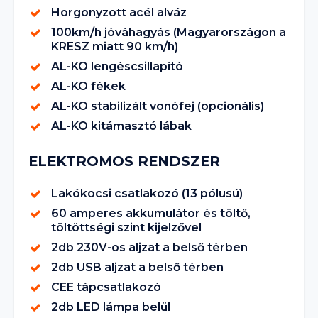
Horgonyzott acél alváz
100km/h jóváhagyás (Magyarországon a
KRESZ miatt 90 km/h)
AL-KO lengéscsillapító
AL-KO fékek
AL-KO stabilizált vonófej (opcionális)
AL-KO kitámasztó lábak
ELEKTROMOS RENDSZER
Lakókocsi csatlakozó (13 pólusú)
60 amperes akkumulátor és töltő,
töltöttségi szint kijelzővel
2db 230V-os aljzat a belső térben
2db USB aljzat a belső térben
CEE tápcsatlakozó
2db LED lámpa belül