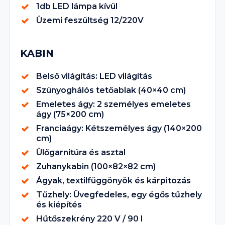
1db LED lámpa kívül
Üzemi feszültség 12/220V
KABIN
Belső világítás: LED világítás
Szúnyoghálós tetőablak (40×40 cm)
Emeletes ágy: 2 személyes emeletes
ágy (75×200 cm)
Franciaágy: Kétszemélyes ágy (140×200
cm)
Ülőgarnitúra és asztal
Zuhanykabin (100×82×82 cm)
Ágyak, textilfüggönyök és kárpitozás
Tűzhely: Üvegfedeles, egy égős tűzhely
és kiépítés
Hűtőszekrény 220 V / 90 l