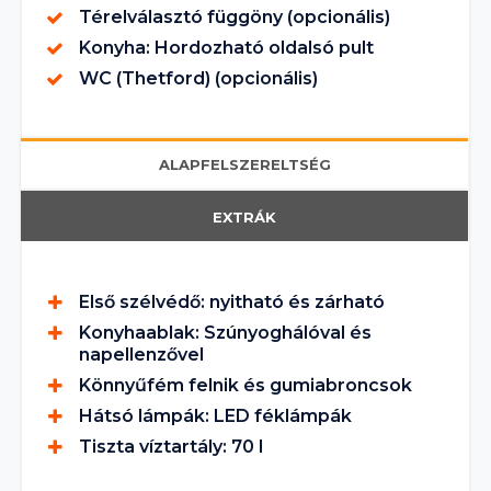
Térelválasztó függöny (opcionális)
Konyha: Hordozható oldalsó pult
WC (Thetford) (opcionális)
ALAPFELSZERELTSÉG
EXTRÁK
Első szélvédő: nyitható és zárható
Konyhaablak: Szúnyoghálóval és
napellenzővel
Könnyűfém felnik és gumiabroncsok
Hátsó lámpák: LED féklámpák
Tiszta víztartály: 70 l